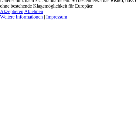
Datenschutz nach EU-Standards ein. So besteht etwa das Risiko, da
ohne bestehende Klagemöglichkeit für Europäer.
Akzeptieren
Ablehnen
Weitere Informationen
|
Impressum