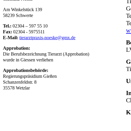
T
G
Am Winkelstück 139
T
58239 Schwerte
T
Tel.:
02304 – 597 55 10
w
Fax:
02304 - 5975511
E-Mail:
tierarztpraxis-noeske@gmx.de
B
Approbation:
L
Die Berufsbezeichnung Tierarzt (Approbation)
wurde in Giessen verliehen
G
Ti
Approbationsbehörde:
Regierungspräsidium Gießen
U
Schanzenfeldstr. 8
35578 Wetzlar
I
C
K