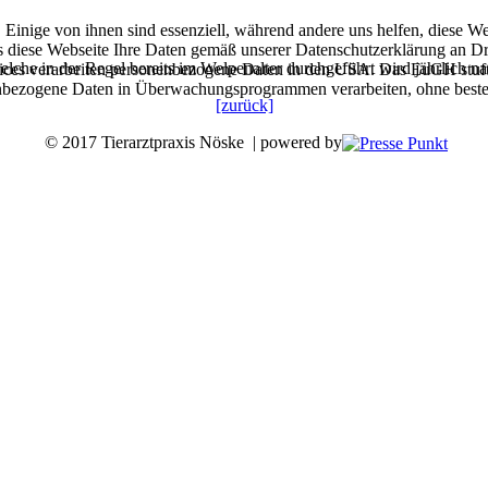
Einige von ihnen sind essenziell, während andere uns helfen, diese W
ss diese Webseite Ihre Daten gemäß unserer Datenschutzerklärung an Dr
lche in der Regel bereits im Welpenalter durchgeführt wird jährlich n
rvices verarbeiten personenbezogene Daten in den USA. Das EuGH stu
enbezogene Daten in Überwachungsprogrammen verarbeiten, ohne beste
[zurück]
© 2017 Tierarztpraxis Nöske | powered by