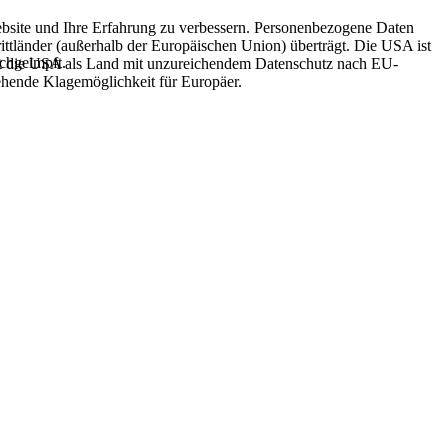
ebsite und Ihre Erfahrung zu verbessern. Personenbezogene Daten
ittländer (außerhalb der Europäischen Union) überträgt. Die USA ist
achgeimpft.
ft die USA als Land mit unzureichendem Datenschutz nach EU-
hende Klagemöglichkeit für Europäer.