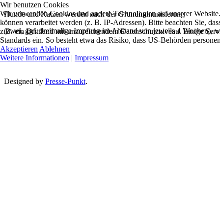
Wir benutzen Cookies
Wir verwenden Cookies und andere Technologien auf unserer Website. 
Hunde und Katzen werden nach der Grundimmunisierung
können verarbeitet werden (z. B. IP-Adressen). Bitte beachten Sie, da
(zwei, ggf. dreimalige Impfung im Abstand von jeweils 4 Wochen), we
z.B. ein Drittland mit unzureichendem Datenschutzniveau. Einige Se
Standards ein. So besteht etwa das Risiko, dass US-Behörden person
Akzeptieren
Ablehnen
Weitere Informationen
|
Impressum
Designed by
Presse-Punkt
.